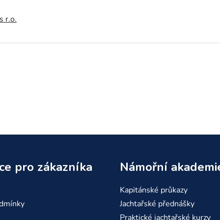
 r.o.
ce pro zákazníka
Námořní akademi
Kapitánské průkazy
dmínky
Jachtařské přednášky
Praktické jachtařské kurzy