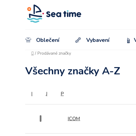
Oblečení
Vybavení
Domů
/
Prodávané značky
Všechny značky A-Z
I
J
P
I
ICOM