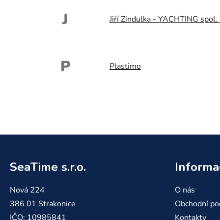
J
Jiří Zindulka - YACHTING spol. s
P
Plastimo
Z
á
SeaTime s.r.o.
Informa
p
a
Nová 224
O nás
t
386 01 Strakonice
Obchodní po
í
IČO: 10985841
Kontakty