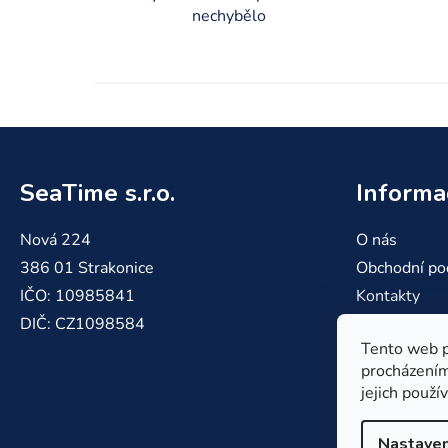
nechybělo
Z
á
SeaTime s.r.o.
Informa
p
a
Nová 224
O nás
t
386 01 Strakonice
Obchodní po
í
IČO: 10985841
Kontakty
DIČ: CZ1098584
Reklamace a
Tento web p
Doprava a pl
procházením
jejich použí
Nastaven