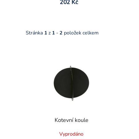
202 Kč
Stránka
1
z
1
-
2
položek celkem
V
ý
p
i
s
p
r
o
d
Kotevní koule
u
k
Vyprodáno