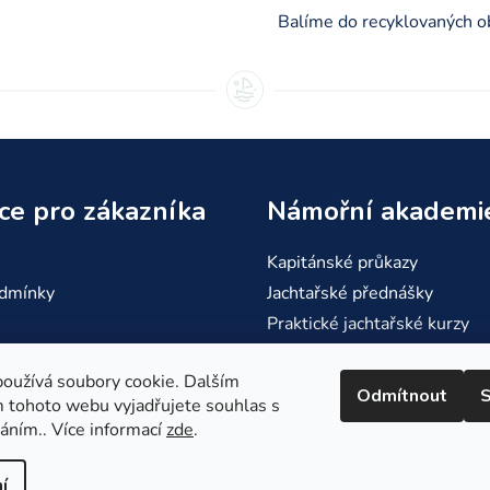
p
Balíme do recyklovaných o
i
s
u
ce pro zákazníka
Námořní akademi
Kapitánské průkazy
dmínky
Jachtařské přednášky
Praktické jachtařské kurzy
 vrácení
Naše plavby
oužívá soubory cookie. Dalším
atba
Odmítnout
S
 tohoto webu vyjadřujete souhlas s
váním.. Více informací
zde
.
í