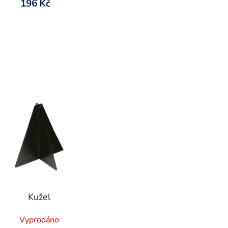
196 Kč
Kužel
Vyprodáno