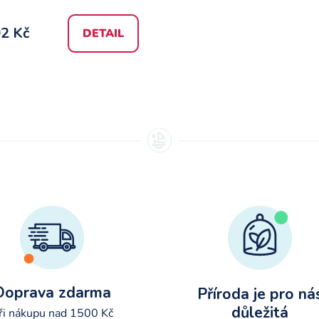
2 Kč
DETAIL
O
v
l
á
d
a
c
í
p
r
v
k
y
Doprava zdarma
Příroda je pro ná
v
ý
důležitá
ři nákupu nad 1500 Kč