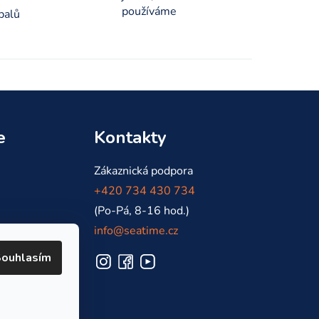
používáme
balů
e
Kontakty
Zákaznická podpora
+420 734 430 734
(Po-Pá, 8-16 hod.)
info@seatime.cz
ouhlasím