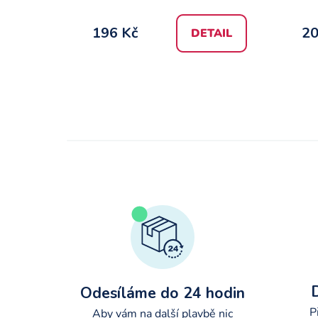
t
ů
196 Kč
20
DETAIL
Odesíláme do 24 hodin
P
Aby vám na další plavbě nic